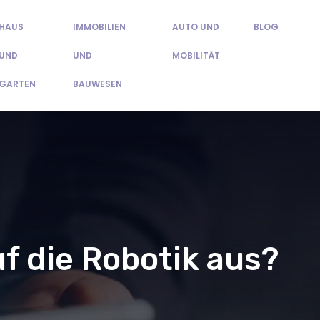
HAUS
IMMOBILIEN
AUTO UND
BLOG
UND
UND
MOBILITÄT
GARTEN
BAUWESEN
f die Robotik aus?